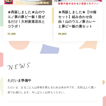
★再販しました★山のウ
★再販しました★【10箱
エノ豚の豚ピー飯 I 混ぜ
セット】組み合わせ自
るだけ！大村産落花生と
由！山のウエノ豚カレー
コラボ！
と豚ピー飯の素セット
¥1,000
¥9,000
ただいま準備中
ただいま、まるごとんは体制を整えるためお休み中です。次回はより濃い
形でお届けします。今しばらくお待ちください。