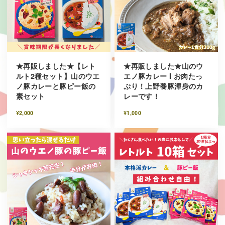
★再販しました★【レト
★再販しました★山のウ
ルト2種セット】山のウエ
エノ豚カレー I お肉たっ
ノ豚カレーと豚ピー飯の
ぷり！上野養豚渾身のカ
素セット
レーです！
¥2,000
¥1,000